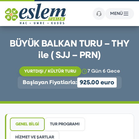
MENÜ
BÜYÜK BALKAN TURU – THY
ile ( SJJ – PRN)
7 Gün 6 Gece
YURTDIŞI / KÜLTÜR TURU
925.00 euro
Başlayan Fiyatlarla:
GENEL BİLGİ
TUR PROGRAMI
HİZMET VE ŞARTLAR