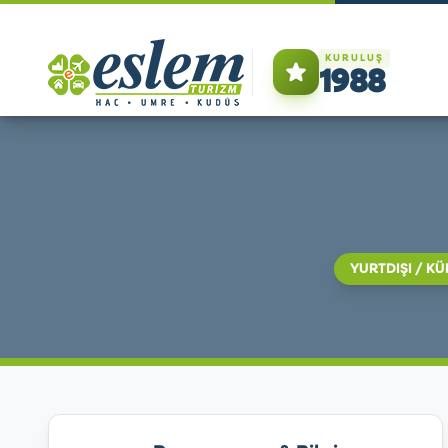
KURULUŞ
1988
YURTDIŞI / K