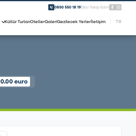
|
0850 550 18 19
Bizi Takip Edin!
TR
Kültür Turları
Oteller
Galeri
Gezilecek Yerler
İletişim
0.00 euro