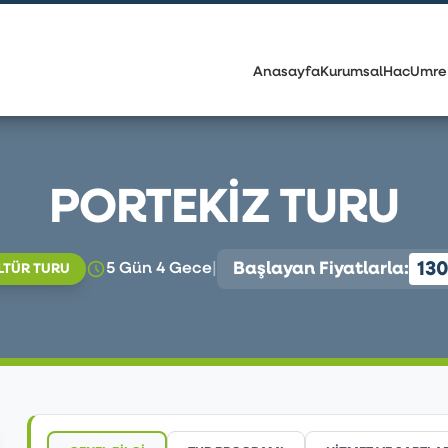
Anasayfa
Kurumsal
Hac
Umre
PORTEKİZ TURU
130
Başlayan Fiyatlarla:
5 Gün 4 Gece
|
ÜLTÜR TURU